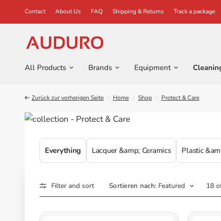
Contact
About Us
FAQ
Shipping & Returns
Track a package
All Products
Brands
Equipment
Cleanin
Zurück zur vorherigen Seite
/
Home
/
Shop
/
Protect & Care
Everything
Lacquer &amp; Ceramics
Plastic &am
Filter and sort
Sortieren nach:
Featured
18 o