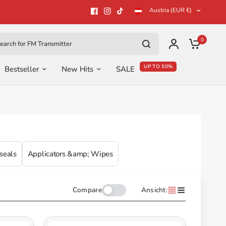
Austria (EUR €)
ch for
0
UP TO 50%
Bestseller
New Hits
SALE
seals
Applicators &amp; Wipes
Compare
Ansicht: