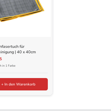
fasertuch für
inigung | 40 x 40cm
5
ch in 1 Farbe
+ In den Warenkorb