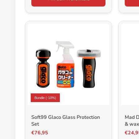
Bundle (-10%)
Soft99 Glaco Glass Protection
Mad D
Set
& wax 
750m
€76,95
€24,9