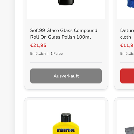
21CARS Autoshampoo Glanzklar Lime
€22,95
Add to cart
Soft99 Glaco Glass Compound
Deturn
21CARS Felgenreiniger Wildkirsche |
Roll On Glass Polish 100ml
cloth
€22,95
€21,95
€11,9
Add to cart
Erhältlich in 1 Farbe
Erhältli
Ausverkauft