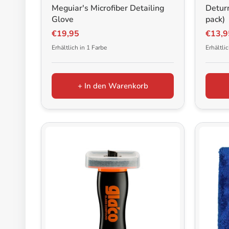
Meguiar's Microfiber Detailing
Detur
Glove
pack)
€19,95
€13,9
Erhältlich in 1 Farbe
Erhältli
+ In den Warenkorb
Popular
21CARS Aktivschaum Reiniger Himbe
€21,95
Add to cart