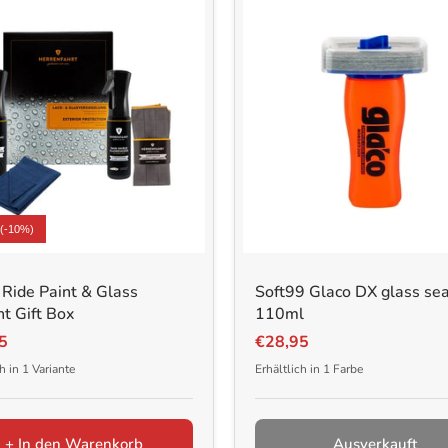
 (-10%)
Ride Paint & Glass
Soft99 Glaco DX glass se
t Gift Box
110ml
5
€28,95
h in 1 Variante
Erhältlich in 1 Farbe
+ In den Warenkorb
Ausverkauft