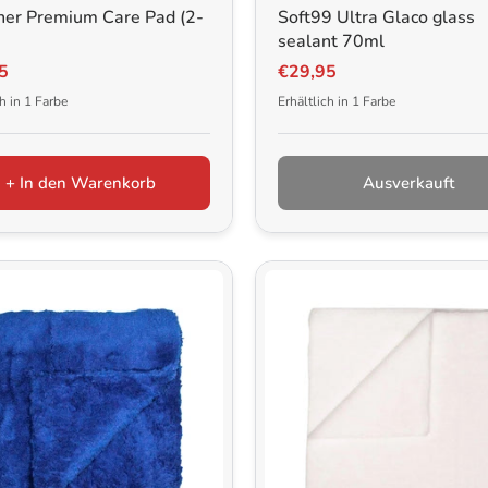
ner Premium Care Pad (2-
Soft99 Ultra Glaco glass
sealant 70ml
5
€29,95
ch in 1 Farbe
Erhältlich in 1 Farbe
+ In den Warenkorb
Ausverkauft
ere | 500ml