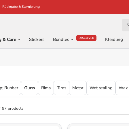
Rückgabe & Stornierung
Sear
DISCOVER
g & Care
Stickers
Bundles
Kleidung
p; Rubber
Glass
Rims
Tires
Motor
Wet sealing
Wax 
f 97 products