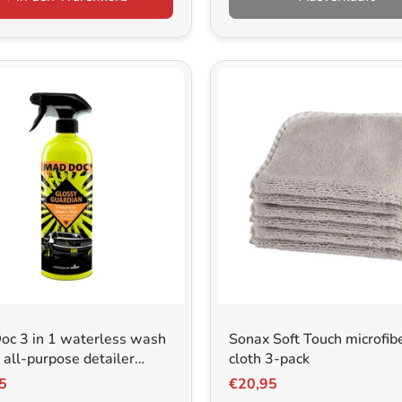
oc 3 in 1 waterless wash
Sonax Soft Touch microfib
all-purpose detailer
cloth 3-pack
l
5
€20,95