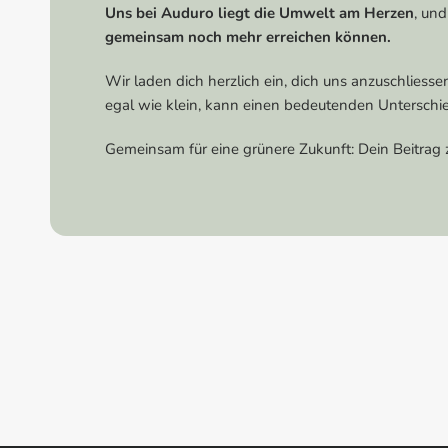
Uns bei Auduro liegt die Umwelt am Herzen
, und
21CARS Autoshampoo Glanzklar Lime
gemeinsam noch mehr erreichen können.
€22,95
In den Warenkorb legen
Wir laden dich herzlich ein, dich uns anzuschliess
21CARS Felgenreiniger Wildkirsche |
egal wie klein, kann einen bedeutenden Unterschie
€22,95
Gemeinsam für eine grünere Zukunft: Dein Beitrag 
In den Warenkorb legen