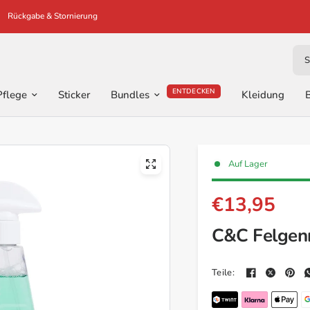
Rückgabe & Stornierung
Suc
ENTDECKEN
Pflege
Sticker
Bundles
Kleidung
B
Auf Lager
€13,95
C&C Felgenr
Teile: