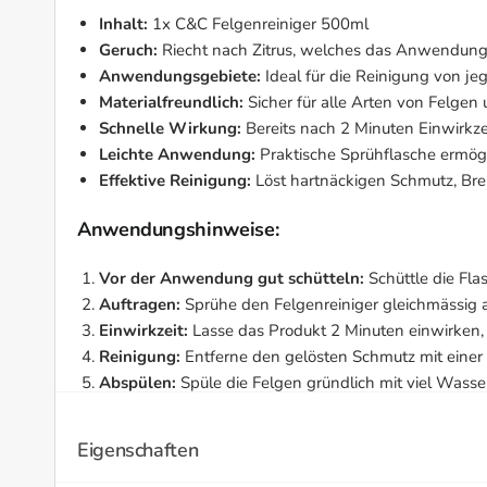
Inhalt:
1x C&C Felgenreiniger 500ml
Geruch:
Riecht nach Zitrus, welches das Anwendungs
Anwendungsgebiete:
Ideal für die Reinigung von j
Materialfreundlich:
Sicher für alle Arten von Felge
Schnelle Wirkung:
Bereits nach 2 Minuten Einwirkze
Leichte Anwendung:
Praktische Sprühflasche ermögli
Effektive Reinigung:
Löst hartnäckigen Schmutz, Bre
Anwendungshinweise:
Vor der Anwendung gut schütteln:
Schüttle die Fla
Auftragen:
Sprühe den Felgenreiniger gleichmässig au
Einwirkzeit:
Lasse das Produkt 2 Minuten einwirken,
Reinigung:
Entferne den gelösten Schmutz mit einer 
Abspülen:
Spüle die Felgen gründlich mit viel Wasse
Vorteile:
Eigenschaften
Gründliche Reinigung:
Entfernt mühelos Schmutz, B