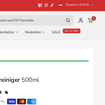
Österreich (EUR €)
he nach
0
BIS ZU 50%
estseller
Neuheiten
SALE
einiger
500ml