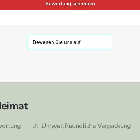
Bewertung schreiben
Heimat
ere | 500ml
twortung
Umweltfreundliche Verpackung