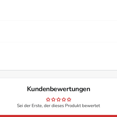
lfelgen und Kunststoffradkappen, ohne die Oberfläche zu beschädi
licht eine unkomplizierte und gleichmässige Verteilung.
ten Einwirkzeit.
ger regelmässig, um hartnäckigen Schmutz und Bremsstaub zu ver
ühl sind, um die Wirksamkeit des Reinigers zu maximieren.
e Felgenversiegelung, um die Oberfläche vor neuen Verschmutzu
sche, um die Inhaltsstoffe optimal zu vermischen.
Kundenbewertungen
Sei der Erste, der dieses Produkt bewertet