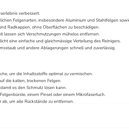
erlebnis verbessert.
eglichen Felgenarten, insbesondere Aluminium und Stahlfelgen sow
n und Radkappen, ohne Oberflächen zu beschädigen.
it lassen sich Verschmutzungen mühelos entfernen.
cht eine einfache und gleichmässige Verteilung des Reinigers.
msstaub und andere Ablagerungen schnell und zuverlässig.
sche, um die Inhaltsstoffe optimal zu vermischen.
f die kalten, trockenen Felgen.
 damit es den Schmutz lösen kann.
Felgenbürste, einem Pinsel oder einem Mikrofasertuch.
r ab, um alle Rückstände zu entfernen.
remsstaub und Ablagerungen für glänzende und gepflegte Felgen.