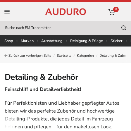
0
Suche
nach
Shop
Marken
Ausstattung
Reinigung & Pflege
Sticker
Zurück zur vorherigen Seite
/
Startseite
/
Kategorien
/
Detailing & Zubehör
Detailing & Zubehör
Feinschliff und Detailverliebtheit!
Für Perfektionisten und Liebhaber gepflegter Autos
bieten wir das perfekte Zubehör und hochwertige
Detailing-Produkte, die jedes Detail im Fahrzeug
betonen und pflegen – für den makellosen Look.